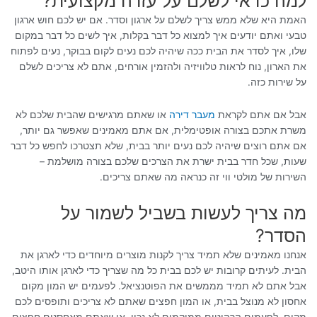
למה כדאי לשלם על עזרה מקצועית?
האמת היא שלא ממש צריך לשלם על ארגון וסדר.
אם יש לכם חוש ארגון
טבעי ואתם יודעים איך למצוא כל דבר בקלות, איך לשים כל דבר במקום
שלו, איך לסדר את הבית ככה שיהיה לכם נעים לקום בבוקר, נעים לפתוח
את הארון, נוח לראות טלוויזיה ולהזמין אורחים, אתם לא צריכים לשלם
על שירות כזה.
אבל אם אתם לקראת
מעבר דירה
או שאתם מרגישים שהבית שלכם לא
משרת אתכם בצורה אופטימלית, אם אתם מאמינים שאפשר גם יותר,
אם אתם רוצים שיהיה לכם נעים יותר בבית, שלא תצטרכו לחפש כל דבר
שעות, שכל חדר בבית ישרת את הצרכים שלכם בצורה מושלמת –
השירות של מולטי ווי זה כנראה מה שאתם צריכים.
מה צריך לעשות בשביל לשמור על
הסדר?
אנחנו מאמינים שלא תמיד צריך לקנות מוצרים מיוחדים כדי לארגן את
הבית. לעיתים קרובות יש לכם בבית כל מה שצריך כדי לארגן אותו היטב,
אבל אתם לא תמיד מממשים את הפוטנציאל. לפעמים יש המון מקום
אחסון לא מנוצל בבית, או המון חפצים שאתם לא צריכים ותופסים לכם
מקום. לפעמים הרהיטים ממוקמים לא נכון, או שאתם מאחסנים חפצים