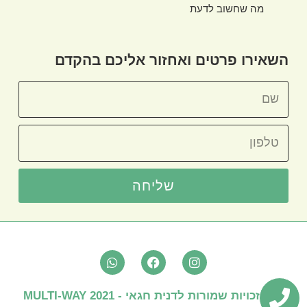
מה שחשוב לדעת
השאירו פרטים ואחזור אליכם בהקדם
שליחה
W
F
I
h
a
n
a
c
s
P
t
e
t
כל הזכויות שמורות לדנית חגאי - MULTI-WAY 2021
s
b
a